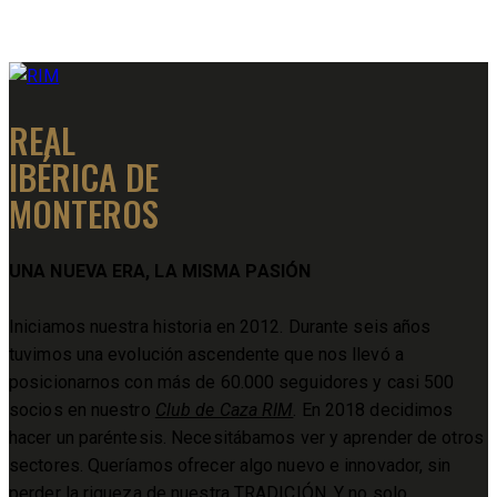
REAL
IBÉRICA DE
MONTEROS
UNA NUEVA ERA, LA MISMA PASIÓN
Iniciamos nuestra historia en 2012. Durante seis años
tuvimos una evolución ascendente que nos llevó a
posicionarnos con más de 60.000 seguidores y casi 500
socios en nuestro
Club de Caza RIM
. En 2018 decidimos
hacer un paréntesis. Necesitábamos ver y aprender de otros
sectores. Queríamos ofrecer algo nuevo e innovador, sin
perder la riqueza de nuestra TRADICIÓN. Y no solo