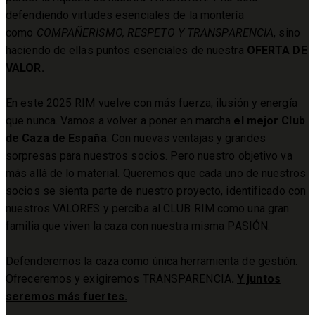
defendiendo virtudes esenciales de la montería
como
COMPAÑERISMO, RESPETO Y TRANSPARENCIA
, sino
haciendo de ellas puntos esenciales de nuestra
OFERTA DE
VALOR.
En este 2025 RIM vuelve con más fuerza, ilusión y energía
que nunca. Vamos a volver a poner en marcha
el mejor Club
de Caza de España
. Con nuevas ventajas y grandes
sorpresas para nuestros socios. Pero nuestro objetivo va
más allá de lo material. Queremos que cada uno de nuestros
socios se sienta parte de nuestro proyecto, identificado con
nuestros VALORES y perciba al CLUB RIM como una gran
familia que viven la caza con nuestra misma PASIÓN.
Defenderemos la caza como única herramienta de gestión.
Ofreceremos y exigiremos TRANSPARENCIA
.
Y juntos
seremos más fuertes.